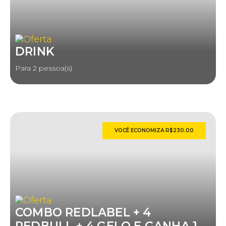
DRINK
Para 2 pessoa(s)
VOCÊ ECONOMIZA R$230.00
COMBO REDLABEL + 4
REDBULL + 4 GELO E GANHA 1